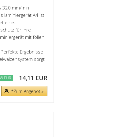
 & 320 mm/min
s laminiergerät A4 ist
t eine...
schutz für Ihre
iniergerät mit folien
Perfekte Ergebnisse
elwalzensystem sorgt
14,11 EUR
88 EUR
*Zum Angebot »