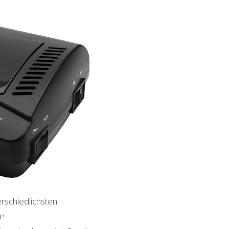
erschiedlichsten
le