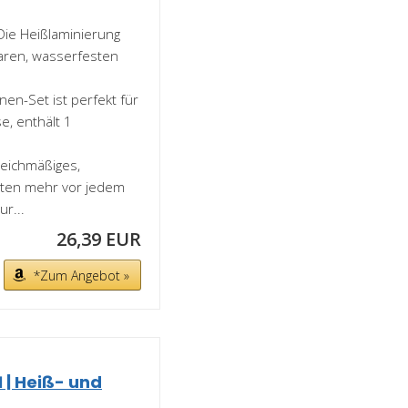
Die Heißlaminierung
laren, wasserfesten
n-Set ist perfekt für
e, enthält 1
leichmäßiges,
rten mehr vor jedem
ur...
26,39 EUR
*Zum Angebot »
 | Heiß- und