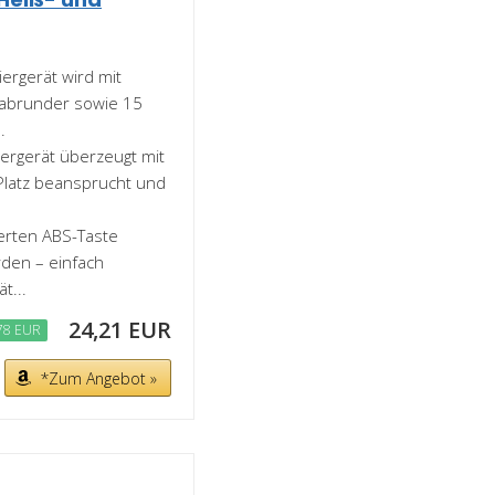
ergerät wird mit
nabrunder sowie 15
.
rgerät überzeugt mit
Platz beansprucht und
erten ABS-Taste
rden – einfach
t...
24,21 EUR
78 EUR
*Zum Angebot »