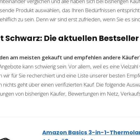
einander verglichen und alle haben sich bei bisherigen Käuf
ende Produkt auswählen, das Ihren Bedürfnissen entspricht. 
ilflich zu sein. Denn wir sind erst zufrieden, wenn Sie es sind
 Schwarz: Die aktuellen Bestseller
den am meisten gekauft und empfehlen andere Käufer
ngebote kann schwierig sein. Vor allem, weil es eine Vielzah
n wir für Sie recherchiert und eine Liste unserer besten Emp
ichts geht über einen verifizierten Kauf. Die folgende Auswah
ahrungen von bisherigen Käufer, Bewertungen im Netz, Verkauf
Amazon Basics 3-in-1-Thermolam