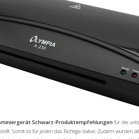
aminiergerät Schwarz-Produktempfehlungen
für die unt
lt. Somit ist für jeden das Richtige dabei. Zudem wurden al