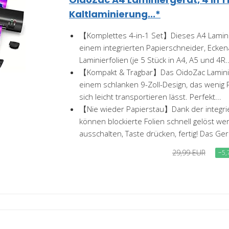
Kaltlaminierung...*
【Komplettes 4-in-1 Set】Dieses A4 Lamini
einem integrierten Papierschneider, Ecke
Laminierfolien (je 5 Stück in A4, A5 und 4R..
【Kompakt & Tragbar】Das OidoZac Laminie
einem schlanken 9-Zoll-Design, das wenig 
sich leicht transportieren lässt. Perfekt...
【Nie wieder Papierstau】Dank der integri
können blockierte Folien schnell gelöst we
ausschalten, Taste drücken, fertig! Das Gerä
29,99 EUR
−5,