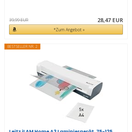
28,47 EUR
39,99 EUR
*Zum Angebot »
BESTSELLER NR. 2
Leitz iLAM Home A3 Laminiergerät, 75-125