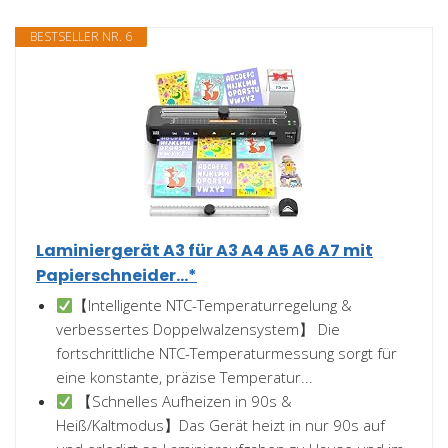
BESTSELLER NR. 6
Laminiergerät A3 für A3 A4 A5 A6 A7 mit
Papierschneider...*
【Intelligente NTC-Temperaturregelung &
verbessertes Doppelwalzensystem】 Die
fortschrittliche NTC-Temperaturmessung sorgt für
eine konstante, präzise Temperatur...
【Schnelles Aufheizen in 90s &
Heiß/Kaltmodus】Das Gerät heizt in nur 90s auf