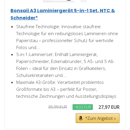
Bonsaii A3 Laminiergerät 5-in-1 Set, NTC &
Schneider*
Staufreie Technologie: Innovative staufreie
Technologie für ein reibungsloses Laminieren ohne
Papierstau – professioneller Schutz für wertvolle
Fotos und...
5-in-1-Laminierset: Enthält Laminiergerät,
Papierschneider, Eckenabrunder, 5 A5- und 5 A6-
Folien – ideal für den Einsatz in Grafikateliers,
Schulsekretariaten und...
Maximale A3-Größe: Verarbeitet problemlos
Großformate bis A3 – perfekt für Poster,
technische Zeichnungen und Ausstellungsdisplays
27,97 EUR
35,99 EUR
−8,02 EUR
*Zum Angebot »