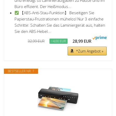
und erledigt so Laminieraufgaben zu Hause und im
Büro effizient. Der Heißmodus...
【ABS-Anti-Stau-Funktion】 Beseitigen Sie
Papierstau-Frustrationen mühelos! Nur 3 einfache
Schritte: Schalten Sie das Laminiergerät aus, halten
Sie den ABS-Hebel...
28,99 EUR
32,99 EUR
−4,00 EUR
*Zum Angebot »
BESTSELLER NR. 7