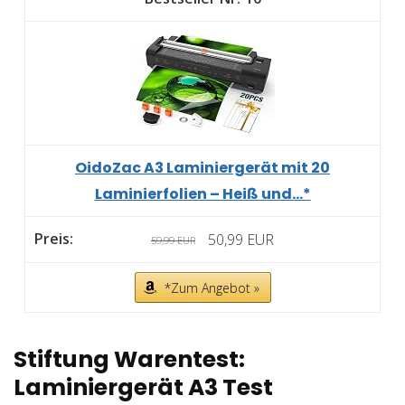
OidoZac A3 Laminiergerät mit 20
Laminierfolien – Heiß und...*
50,99 EUR
59,99 EUR
*Zum Angebot »
Stiftung Warentest:
Laminiergerät A3 Test