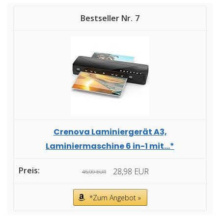
7
Crenova Laminiergerät A3,
Laminiermaschine 6 in-1 mit...*
28,98 EUR
45,99 EUR
*Zum Angebot »