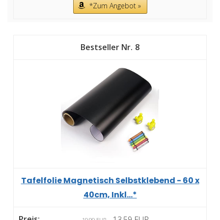
*Zum Angebot »
8
Tafelfolie Magnetisch Selbstklebend - 60 x
40cm, Inkl...*
13,59 EUR
19,99 EUR