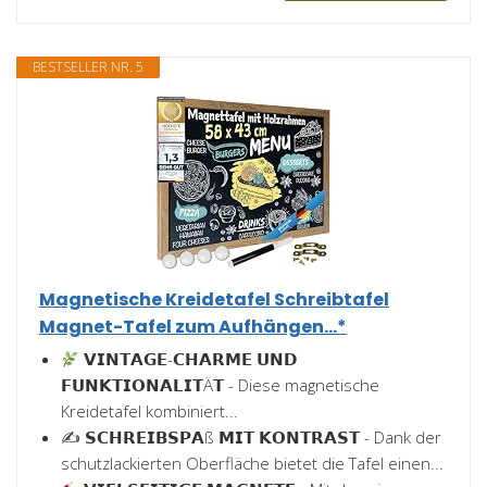
BESTSELLER NR. 5
Magnetische Kreidetafel Schreibtafel
Magnet-Tafel zum Aufhängen...*
𝗩𝗜𝗡𝗧𝗔𝗚𝗘-𝗖𝗛𝗔𝗥𝗠𝗘 𝗨𝗡𝗗
𝗙𝗨𝗡𝗞𝗧𝗜𝗢𝗡𝗔𝗟𝗜𝗧Ä𝗧 - Diese magnetische
Kreidetafel kombiniert...
✍️ 𝗦𝗖𝗛𝗥𝗘𝗜𝗕𝗦𝗣𝗔ß 𝗠𝗜𝗧 𝗞𝗢𝗡𝗧𝗥𝗔𝗦𝗧 - Dank der
schutzlackierten Oberfläche bietet die Tafel einen...