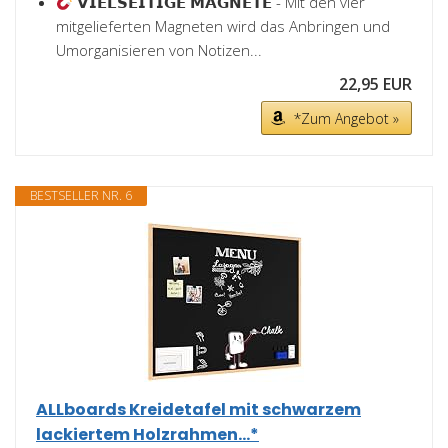
𝗩𝗜𝗘𝗟𝗦𝗘𝗜𝗧𝗜𝗚𝗘 𝗠𝗔𝗚𝗡𝗘𝗧𝗘 - Mit den vier
mitgelieferten Magneten wird das Anbringen und
Umorganisieren von Notizen...
22,95 EUR
*Zum Angebot »
BESTSELLER NR. 6
ALLboards Kreidetafel mit schwarzem
lackiertem Holzrahmen...*