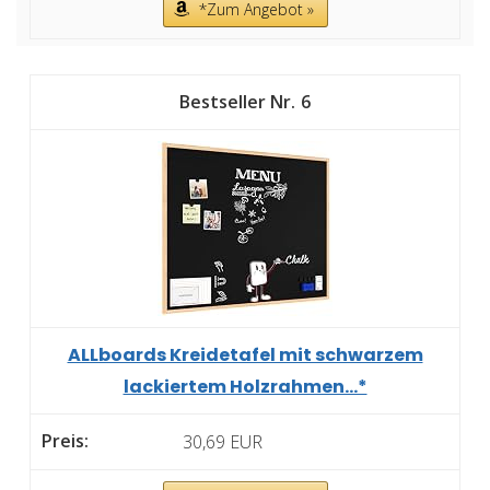
*Zum Angebot »
6
ALLboards Kreidetafel mit schwarzem
lackiertem Holzrahmen...*
30,69 EUR