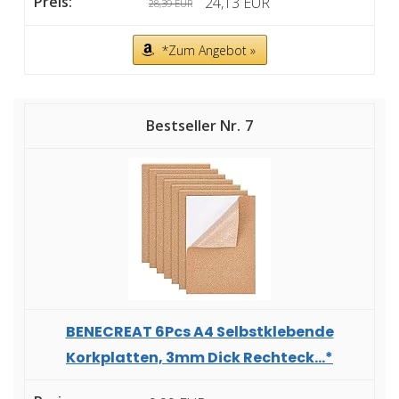
24,13 EUR
28,39 EUR
*Zum Angebot »
7
BENECREAT 6Pcs A4 Selbstklebende
Korkplatten, 3mm Dick Rechteck...*