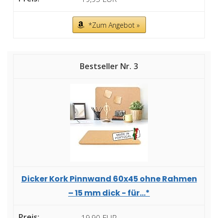
*Zum Angebot »
3
Dicker Kork Pinnwand 60x45 ohne Rahmen
– 15 mm dick - für...*
19,90 EUR