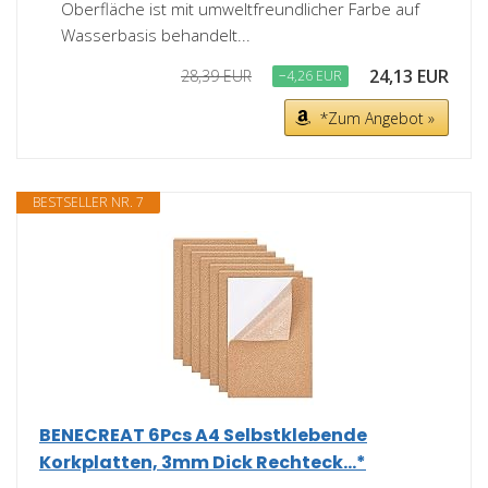
Oberfläche ist mit umweltfreundlicher Farbe auf
Wasserbasis behandelt...
24,13 EUR
28,39 EUR
−4,26 EUR
*Zum Angebot »
BESTSELLER NR. 7
BENECREAT 6Pcs A4 Selbstklebende
Korkplatten, 3mm Dick Rechteck...*