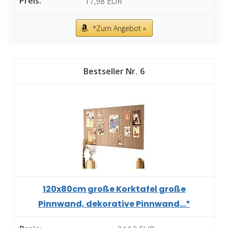
17,98 EUR
*Zum Angebot »
6
120x80cm große Korktafel große
Pinnwand, dekorative Pinnwand...*