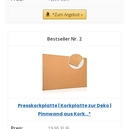
*Zum Angebot »
2
Presskorkplatte | Korkplatte zur Deko |
Pinnwand aus Kork...*
19,95 EUR