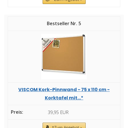
5
VISCOM Kork-Pinnwand - 75 x 110 cm -
Korktafel mit...*
39,95 EUR
*Zum Angebot »