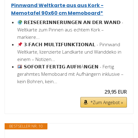
Pinnwand Weltkarte aus aus Kork -
Memotafel 90x60 cm Memoboard*
𝗥𝗘𝗜𝗦𝗘𝗘𝗥𝗜𝗡𝗡𝗘𝗥𝗨𝗡𝗚𝗘𝗡 𝗔𝗡 𝗗𝗘𝗥 𝗪𝗔𝗡𝗗 -
Weltkarte zum Pinnen aus echtem Kork –
markiere...
𝟯-𝗙𝗔𝗖𝗛 𝗠𝗨𝗟𝗧𝗜𝗙𝗨𝗡𝗞𝗧𝗜𝗢𝗡𝗔𝗟 - Pinnwand
Weltkarte, lizenzierte Landkarte und Wanddeko in
einem – Notizen...
𝗦𝗢𝗙𝗢𝗥𝗧 𝗙𝗘𝗥𝗧𝗜𝗚 𝗔𝗨𝗙𝗛Ä𝗡𝗚𝗘𝗡 - Fertig
gerahmtes Memoboard mit Aufhängern inklusive –
kein Bohren, kein...
29,95 EUR
*Zum Angebot »
BESTSELLER NR. 10