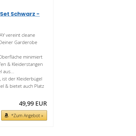
 Set Schwarz -
AY vereint cleane
t Deiner Garderobe
Oberfläche minimiert
fen & Kleiderstangen
 aus...
, ist der Kleiderbügel
el & bietet auch Platz
49,99 EUR
*Zum Angebot »