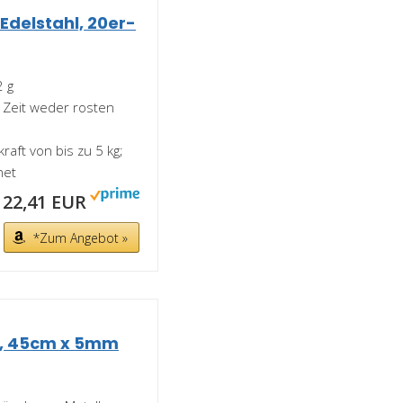
Edelstahl, 20er-
2 g
r Zeit weder rosten
kraft von bis zu 5 kg;
net
22,41 EUR
*Zum Angebot »
il, 45cm x 5mm