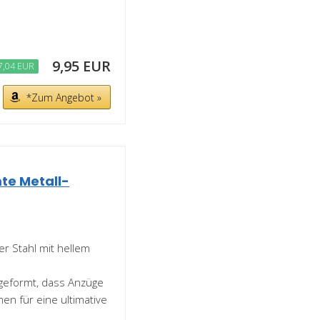
9,95 EUR
7,04 EUR
*Zum Angebot »
te Metall-
er Stahl mit hellem
geformt, dass Anzüge
men für eine ultimative