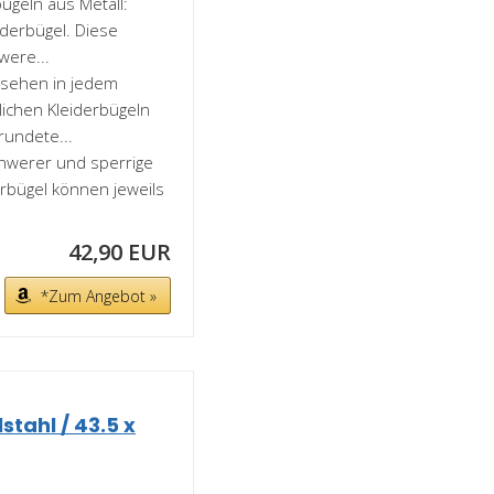
geln aus Metall:
derbügel. Diese
were...
ssehen in jedem
ichen Kleiderbügeln
rundete...
hwerer und sperrige
rbügel können jeweils
42,90 EUR
*Zum Angebot »
stahl / 43.5 x