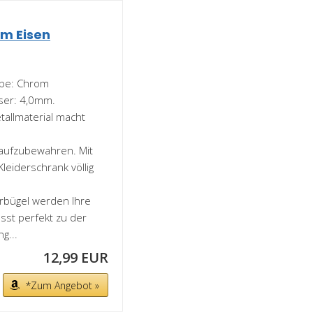
m Eisen
arbe: Chrom
ser: 4,0mm.
tallmaterial macht
 aufzubewahren. Mit
leiderschrank völlig
erbügel werden Ihre
asst perfekt zu der
g...
12,99 EUR
*Zum Angebot »