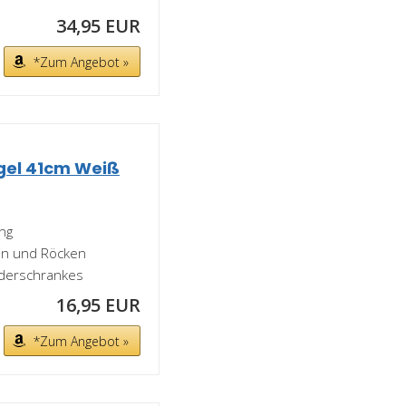
34,95 EUR
*Zum Angebot »
gel 41cm Weiß
ung
en und Röcken
iderschrankes
16,95 EUR
*Zum Angebot »