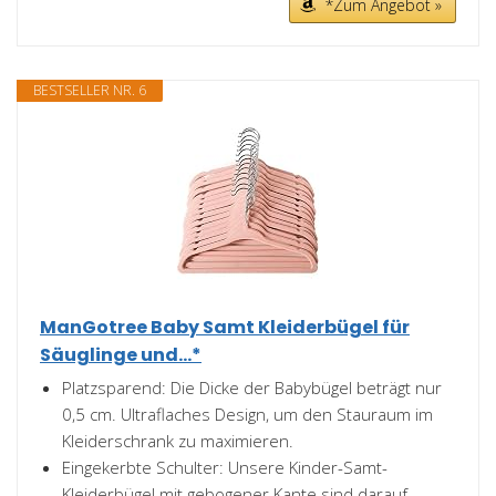
*Zum Angebot »
BESTSELLER NR. 6
ManGotree Baby Samt Kleiderbügel für
Säuglinge und...*
Platzsparend: Die Dicke der Babybügel beträgt nur
0,5 cm. Ultraflaches Design, um den Stauraum im
Kleiderschrank zu maximieren.
Eingekerbte Schulter: Unsere Kinder-Samt-
Kleiderbügel mit gebogener Kante sind darauf