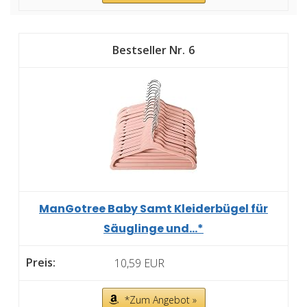
6
ManGotree Baby Samt Kleiderbügel für
Säuglinge und...*
10,59 EUR
*Zum Angebot »