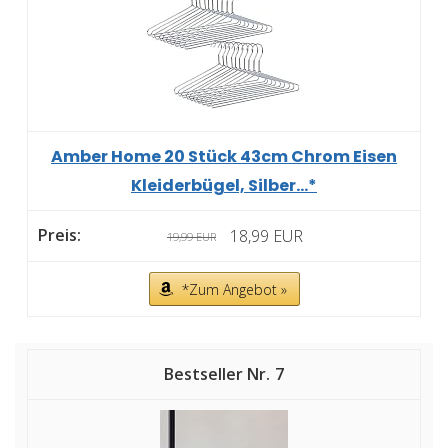
Amber Home 20 Stück 43cm Chrom Eisen
Kleiderbügel, Silber...*
18,99 EUR
19,99 EUR
*Zum Angebot »
7