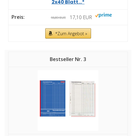
2x40 Blatt...*
17,10 EUR
18,89 EUR
*Zum Angebot »
3