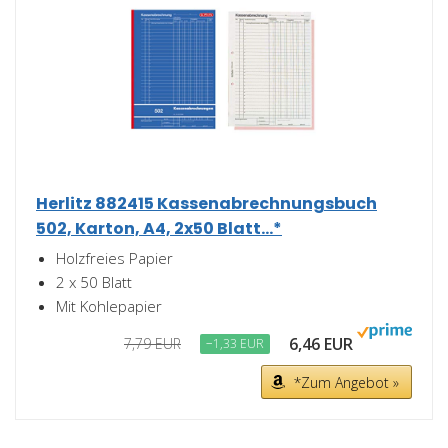
Herlitz 882415 Kassenabrechnungsbuch
502, Karton, A4, 2x50 Blatt...*
Holzfreies Papier
2 x 50 Blatt
Mit Kohlepapier
6,46 EUR
7,79 EUR
−1,33 EUR
*Zum Angebot »