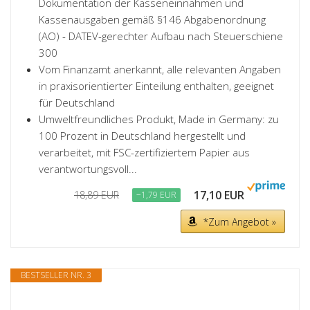
Dokumentation der Kasseneinnahmen und
Kassenausgaben gemäß §146 Abgabenordnung
(AO) - DATEV-gerechter Aufbau nach Steuerschiene
300
Vom Finanzamt anerkannt, alle relevanten Angaben
in praxisorientierter Einteilung enthalten, geeignet
für Deutschland
Umweltfreundliches Produkt, Made in Germany: zu
100 Prozent in Deutschland hergestellt und
verarbeitet, mit FSC-zertifiziertem Papier aus
verantwortungsvoll...
17,10 EUR
18,89 EUR
−1,79 EUR
*Zum Angebot »
BESTSELLER NR. 3