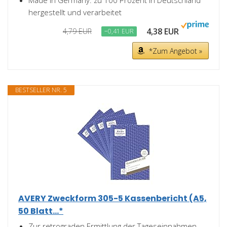
Made in Germany: zu 100 Prozent in Deutschland
hergestellt und verarbeitet
4,38 EUR
4,79 EUR
−0,41 EUR
*Zum Angebot »
BESTSELLER NR. 5
AVERY Zweckform 305-5 Kassenbericht (A5,
50 Blatt...*
Zur retrograden Ermittlung der Tageseinnahmen,