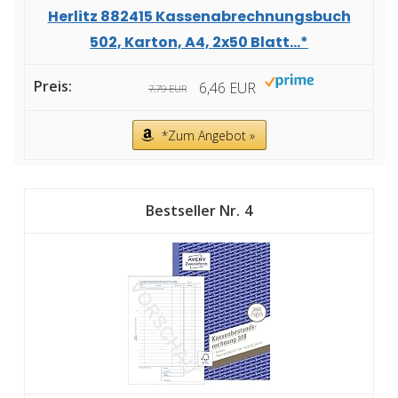
Herlitz 882415 Kassenabrechnungsbuch
502, Karton, A4, 2x50 Blatt...*
6,46 EUR
7,79 EUR
*Zum Angebot »
4