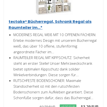
tectake® Bücherregal, Schrank Regal als
Raumteiler im...*
MODERNES REGAL WEIß MIT 10 OFFENEN FÄCHERN:
Erlebe modernes Design mit unserem Bücherregal
weiß, das über 10 offene, stufenförmig
angeordnete Fächer im...
RAUMTEILER REGAL MIT KIPPSCHUTZ: Sicherheit
steht an erster Stelle! Unser Mehrzweckschrank
bietet optimalen Kippschutz dank solider
Winkelverbindungen. Diese sorgen für...
RUTSCHFESTE BODENSCHONER: Maximale
Standsicherheit ist mit den rutschfesten
Bodenschonern zum Aufkleben garantiert. Diese
Schonfüße sorgen dafür, dass das Bücherregal...
53,29 EUR
62,79 EUR
−9,50 EUR