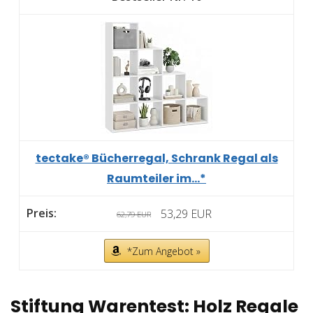
tectake® Bücherregal, Schrank Regal als
Raumteiler im...*
53,29 EUR
62,79 EUR
*Zum Angebot »
Stiftung Warentest: Holz Regale