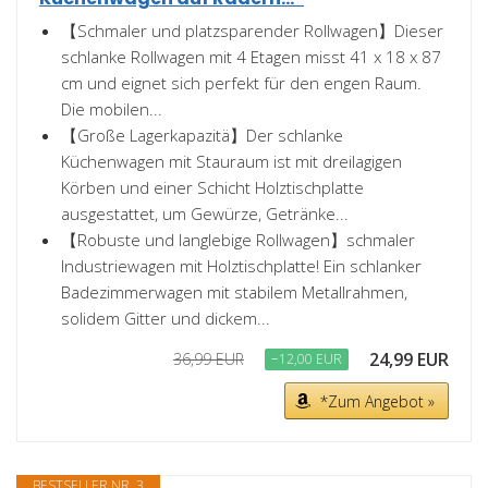
【Schmaler und platzsparender Rollwagen】Dieser
schlanke Rollwagen mit 4 Etagen misst 41 x 18 x 87
cm und eignet sich perfekt für den engen Raum.
Die mobilen...
【Große Lagerkapazitä】Der schlanke
Küchenwagen mit Stauraum ist mit dreilagigen
Körben und einer Schicht Holztischplatte
ausgestattet, um Gewürze, Getränke...
【Robuste und langlebige Rollwagen】schmaler
Industriewagen mit Holztischplatte! Ein schlanker
Badezimmerwagen mit stabilem Metallrahmen,
solidem Gitter und dickem...
24,99 EUR
36,99 EUR
−12,00 EUR
*Zum Angebot »
BESTSELLER NR. 3