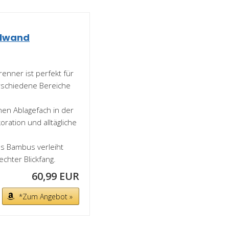
llwand
nner ist perfekt für
rschiedene Bereiche
en Ablagefach in der
oration und alltägliche
us Bambus verleiht
echter Blickfang.
60,99 EUR
*Zum Angebot »