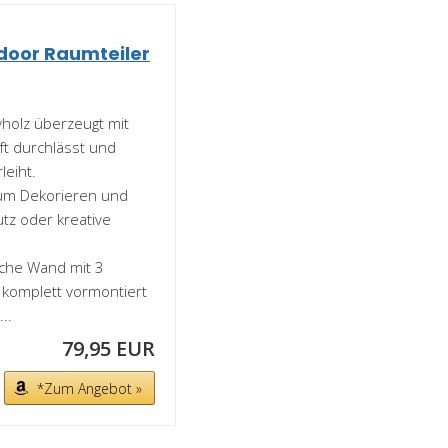
ndoor Raumteiler
holz überzeugt mit
ft durchlässt und
leiht.
 zum Dekorieren und
tz oder kreative
sche Wand mit 3
d komplett vormontiert
..
79,95 EUR
*Zum Angebot »