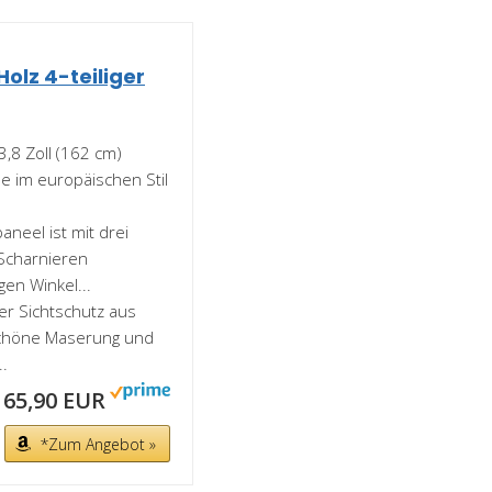
olz 4-teiliger
,8 Zoll (162 cm)
e im europäischen Stil
neel ist mit drei
 Scharnieren
en Winkel...
er Sichtschutz aus
 schöne Maserung und
..
65,90 EUR
*Zum Angebot »