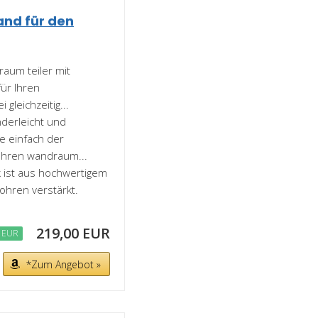
and für den
um teiler mit
für Ihren
gleichzeitig...
derleicht und
e einfach der
 Ihren wandraum...
 ist aus hochwertigem
rohren verstärkt.
219,00 EUR
 EUR
*Zum Angebot »