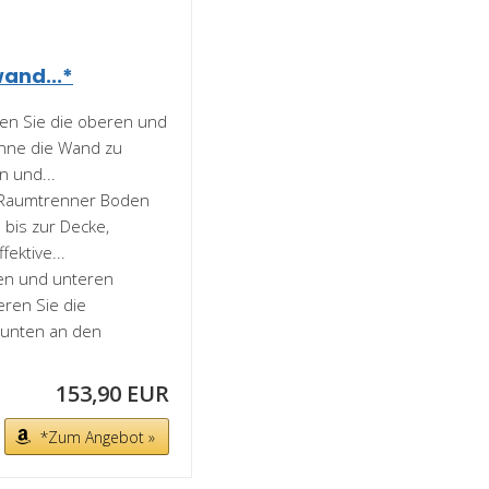
nd...*
en Sie die oberen und
ohne die Wand zu
 und...
 Raumtrenner Boden
bis zur Decke,
ektive...
ren und unteren
eren Sie die
unten an den
153,90 EUR
*Zum Angebot »