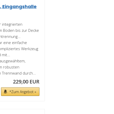
, Eingangshalle
integrierten
m Boden bis zur Decke
mtrennung...
r eine einfache
ompliziertes Werkzeug
 mit...
 ausgewähltem,
em robusten
ge Trennwand durch...
229,00 EUR
*Zum Angebot »