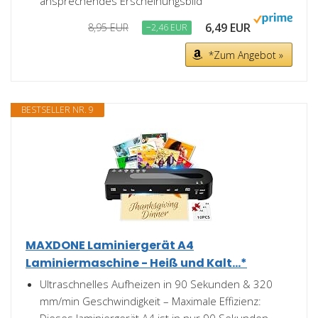
ansprechendes Erscheinungsbild
6,49 EUR
8,95 EUR
−2,46 EUR
*Zum Angebot »
BESTSELLER NR. 9
MAXDONE Laminiergerät A4
Laminiermaschine - Heiß und Kalt...*
Ultraschnelles Aufheizen in 90 Sekunden & 320
mm/min Geschwindigkeit – Maximale Effizienz: