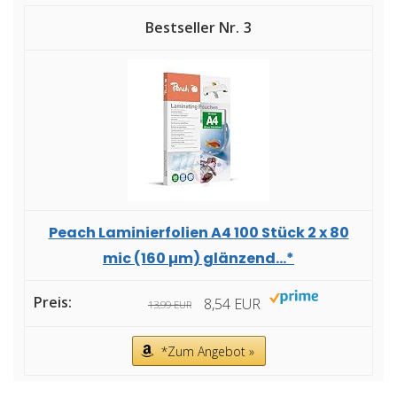
3
Peach Laminierfolien A4 100 Stück 2 x 80
mic (160 µm) glänzend...*
8,54 EUR
13,99 EUR
*Zum Angebot »