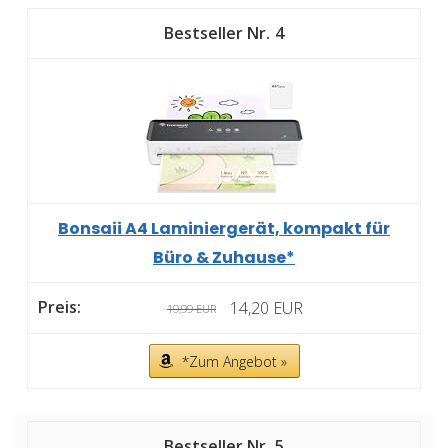
4
Bonsaii A4 Laminiergerät, kompakt für
Büro & Zuhause*
14,20 EUR
19,99 EUR
*Zum Angebot »
5