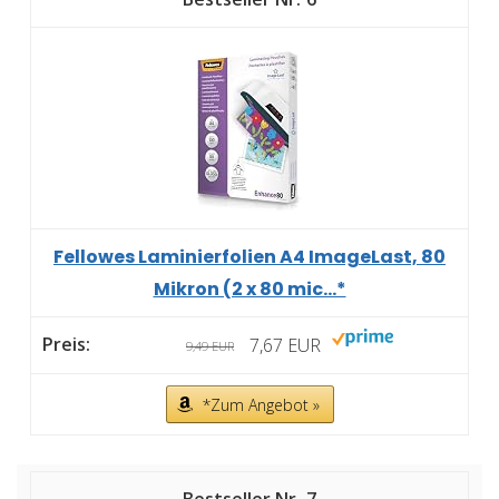
Fellowes Laminierfolien A4 ImageLast, 80
Mikron (2 x 80 mic...*
7,67 EUR
9,49 EUR
*Zum Angebot »