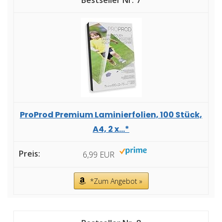
7
ProProd Premium Laminierfolien, 100 Stück,
A4, 2 x...*
6,99 EUR
*Zum Angebot »