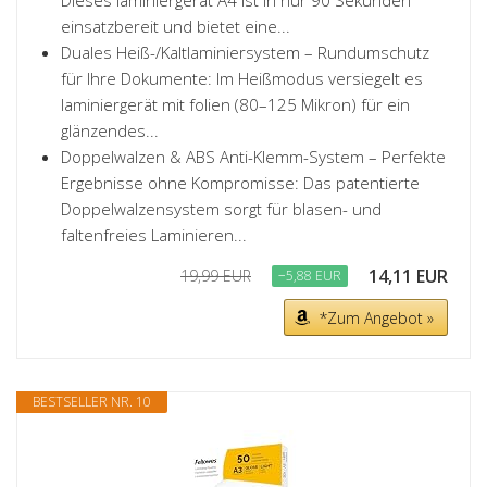
Dieses laminiergerät A4 ist in nur 90 Sekunden
einsatzbereit und bietet eine...
Duales Heiß-/Kaltlaminiersystem – Rundumschutz
für Ihre Dokumente: Im Heißmodus versiegelt es
laminiergerät mit folien (80–125 Mikron) für ein
glänzendes...
Doppelwalzen & ABS Anti-Klemm-System – Perfekte
Ergebnisse ohne Kompromisse: Das patentierte
Doppelwalzensystem sorgt für blasen- und
faltenfreies Laminieren...
14,11 EUR
19,99 EUR
−5,88 EUR
*Zum Angebot »
BESTSELLER NR. 10