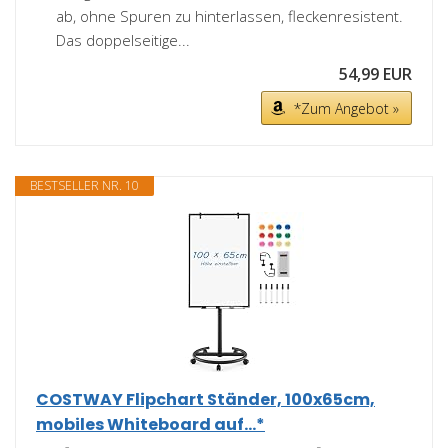
ab, ohne Spuren zu hinterlassen, fleckenresistent.
Das doppelseitige...
54,99 EUR
*Zum Angebot »
BESTSELLER NR. 10
COSTWAY Flipchart Ständer, 100x65cm,
mobiles Whiteboard auf...*