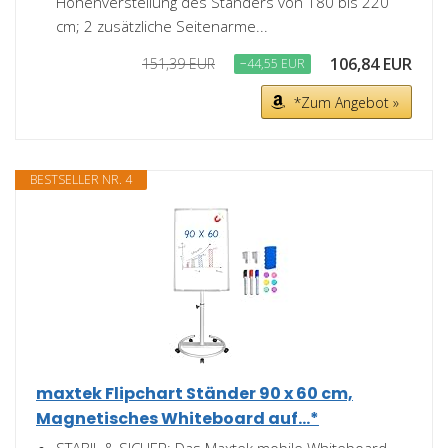
Höhenverstellung des Ständers von 180 bis 220
cm; 2 zusätzliche Seitenarme...
106,84 EUR
151,39 EUR
−44,55 EUR
*Zum Angebot »
BESTSELLER NR. 4
maxtek Flipchart Ständer 90 x 60 cm,
Magnetisches Whiteboard auf...*