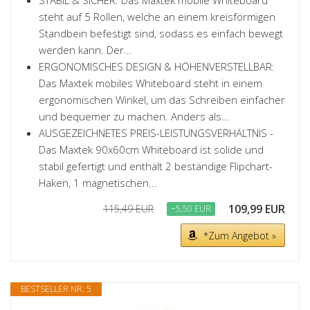
STABIL & SICHER: Das Maxtek mobile Whiteboard
steht auf 5 Rollen, welche an einem kreisförmigen
Standbein befestigt sind, sodass es einfach bewegt
werden kann. Der...
ERGONOMISCHES DESIGN & HÖHENVERSTELLBAR:
Das Maxtek mobiles Whiteboard steht in einem
ergonomischen Winkel, um das Schreiben einfacher
und bequemer zu machen. Anders als...
AUSGEZEICHNETES PREIS-LEISTUNGSVERHÄLTNIS -
Das Maxtek 90x60cm Whiteboard ist solide und
stabil gefertigt und enthält 2 beständige Flipchart-
Haken, 1 magnetischen...
109,99 EUR
115,49 EUR
−5,50 EUR
*Zum Angebot »
BESTSELLER NR. 5