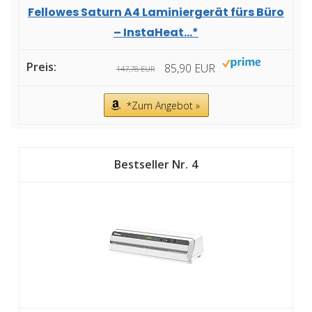
Fellowes Saturn A4 Laminiergerät fürs Büro
– InstaHeat...*
85,90 EUR
147,78 EUR
*Zum Angebot »
4