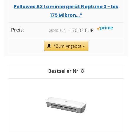
Fellowes A3 Laminiergerät Neptune 3 - bis
175 Mikron...*
170,32 EUR
259,92 EUR
*Zum Angebot »
8