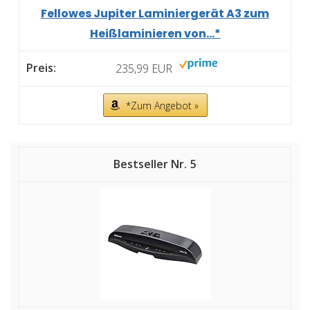
Fellowes Jupiter Laminiergerät A3 zum
Heißlaminieren von...*
235,99 EUR
*Zum Angebot »
5