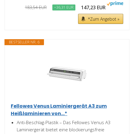
147,23 EUR
183,54 EUR
−36,31 EUR
*Zum Angebot »
BESTSELLER NR. 6
Fellowes Venus Laminiergerät A3 zum
Heißlaminieren von...*
Anti-Beschlag-Plastik – Das Fellowes Venus A3
Laminiergerät bietet eine blockierungsfreie