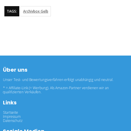
TAGS:
Archivbox Gelb
Über uns
Unser Test- und Bewertungsverfahren erfolgt unabhängig und neutral.
* = Affiliate-Link (= Werbung). Als Amazon-Partner verdienen wir an
qualifizierten Verkäufen.
Links
Startseite
Impressum
Datenschutz