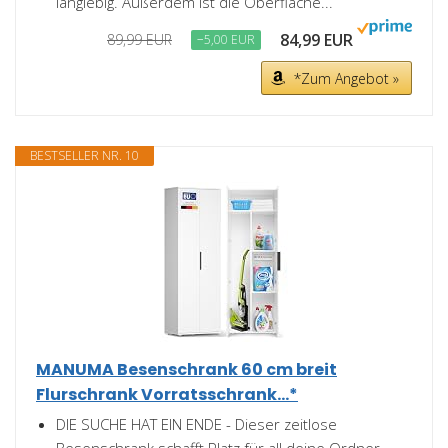
langlebig. Außerdem ist die Oberfläche...
84,99 EUR
89,99 EUR
−5,00 EUR
*Zum Angebot »
BESTSELLER NR. 10
MANUMA Besenschrank 60 cm breit
Flurschrank Vorratsschrank...*
DIE SUCHE HAT EIN ENDE - Dieser zeitlose