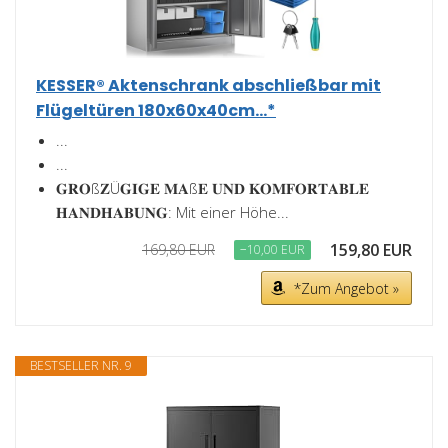
KESSER® Aktenschrank abschließbar mit
Flügeltüren 180x60x40cm...*
...
...
𝐆𝐑𝐎ß𝐙Ü𝐆𝐈𝐆𝐄 𝐌𝐀ß𝐄 𝐔𝐍𝐃 𝐊𝐎𝐌𝐅𝐎𝐑𝐓𝐀𝐁𝐋𝐄
𝐇𝐀𝐍𝐃𝐇𝐀𝐁𝐔𝐍𝐆: Mit einer Höhe...
159,80 EUR
169,80 EUR
−10,00 EUR
*Zum Angebot »
BESTSELLER NR. 9