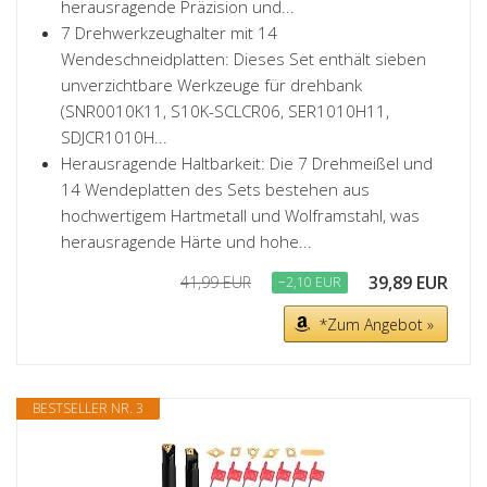
herausragende Präzision und...
7 Drehwerkzeughalter mit 14
Wendeschneidplatten: Dieses Set enthält sieben
unverzichtbare Werkzeuge für drehbank
(SNR0010K11, S10K-SCLCR06, SER1010H11,
SDJCR1010H...
Herausragende Haltbarkeit: Die 7 Drehmeißel und
14 Wendeplatten des Sets bestehen aus
hochwertigem Hartmetall und Wolframstahl, was
herausragende Härte und hohe...
39,89 EUR
41,99 EUR
−2,10 EUR
*Zum Angebot »
BESTSELLER NR. 3