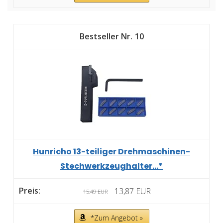
10
Hunricho 13-teiliger Drehmaschinen-
Stechwerkzeughalter...*
13,87 EUR
15,49 EUR
*Zum Angebot »