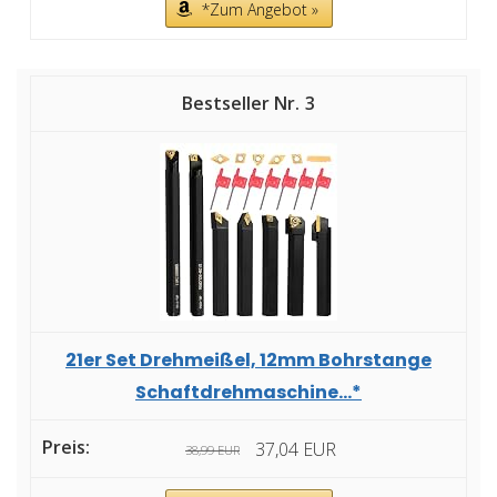
*Zum Angebot »
3
21er Set Drehmeißel, 12mm Bohrstange
Schaftdrehmaschine...*
37,04 EUR
38,99 EUR