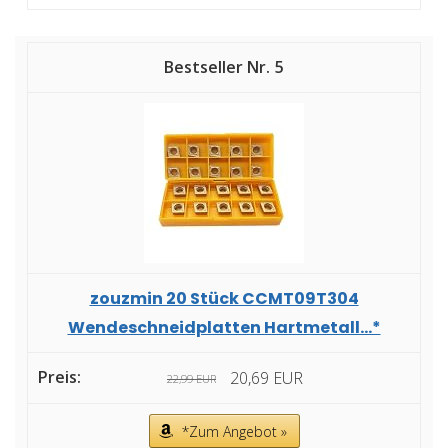
5
zouzmin 20 Stück CCMT09T304
Wendeschneidplatten Hartmetall...*
20,69 EUR
22,99 EUR
*Zum Angebot »