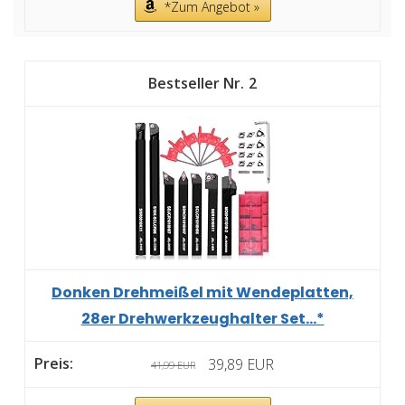
*Zum Angebot »
2
Donken Drehmeißel mit Wendeplatten,
28er Drehwerkzeughalter Set...*
39,89 EUR
41,99 EUR