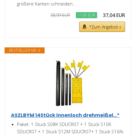
größere Kanten schneiden...
37,04 EUR
38,99 EUR
−1,95 EUR
*Zum Angebot »
BESTSELLER NR. 4
ASZLBYM 14Stück innenloch drehmeißel...*
Paket: 1 Stück S08K SDUCR07 + 1 Stück S10K
SDUCR07 + 1 Stück S12M SDUCR07+ 1 Stück S16N-