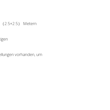
n 5（2.5+2.5） Metern
tigen
tellungen vorhanden, um