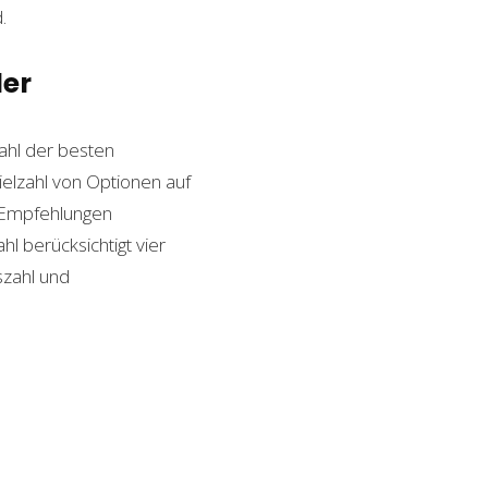
.
ler
hl der besten
Vielzahl von Optionen auf
n Empfehlungen
l berücksichtigt vier
szahl und