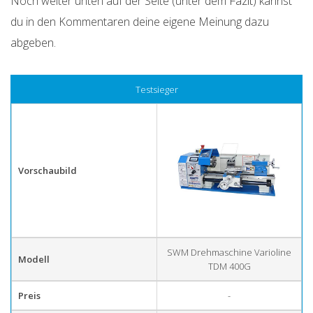
Fazit
Noch weiter unten auf der Seite (unter dem
) kannst
du in den
Kommentaren
deine eigene Meinung dazu
abgeben.
Testsieger
Vorschaubild
SWM Drehmaschine Varioline
Modell
TDM 400G
Preis
-