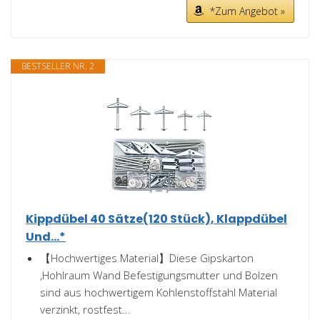
*Zum Angebot »
BESTSELLER NR. 2
Kippdübel 40 Sätze(120 Stück), Klappdübel
Und...*
【Hochwertiges Material】Diese Gipskarton
,Hohlraum Wand Befestigungsmutter und Bolzen
sind aus hochwertigem Kohlenstoffstahl Material
verzinkt, rostfest...