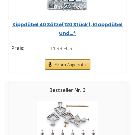
Kippdübel 40 Sätze(120 Stück), Klappdübel
Und...*
11,99 EUR
*Zum Angebot »
3