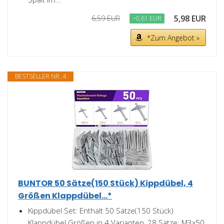
5,98 EUR
6,59 EUR
−0,61 EUR
*Zum Angebot »
BESTSELLER NR. 4
BUNTOR 50 Sätze(150 Stück) Kippdübel, 4
Größen Klappdübel...*
Kippdübel Set: Enthält 50 Sätze(150 Stück)
Klappdübel Größen in 4 Varianten, 28 Sätze: M3x50