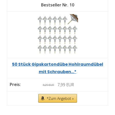
10
50 Stück Gipskartondübe Hohlraumdübel
mit Schrauben...*
7,99 EUR
8,29 EUR
*Zum Angebot »