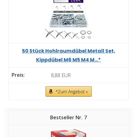
50 Stück Hohlraumdübel Metall Set,
Kippdübel M6 M5 M4 M...*
8,88 EUR
*Zum Angebot »
7