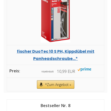
fischer DuoTec 10 S PH, Kippdübel mit
Panheadschraube...*
10,99 EUR
13,49 EUR
*Zum Angebot »
8