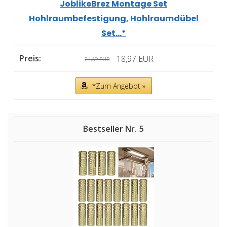
JoblikeBrez Montage Set
Hohlraumbefestigung, Hohlraumdübel
Set...*
18,97 EUR
24,69 EUR
*Zum Angebot »
5