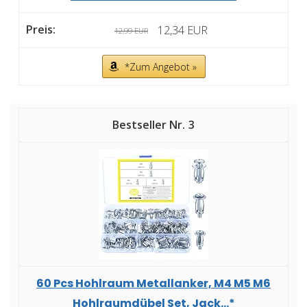
12,34 EUR
12,99 EUR
*Zum Angebot »
3
60 Pcs Hohlraum Metallanker, M4 M5 M6
Hohlraumdübel Set, Jack...*