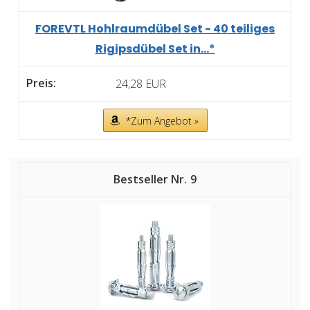
FOREVTL Hohlraumdübel Set - 40 teiliges
Rigipsdübel Set in...*
24,28 EUR
*Zum Angebot »
9