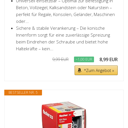
Universell einsetzbar – Optimal zur Befestigung in
Beton, Vollziegel, Kalksandstein oder Naturstein –
perfekt für Regale, Konsolen, Geländer, Maschinen
oder...
Sichere & stabile Verankerung – Die konische
Innenform sorgt für eine zuverlässige Spreizung
beim Eindrehen der Schraube und bietet hohe
Haltekräfte – kein...
8,99 EUR
9,99 EUR
−1,00 EUR
*Zum Angebot »
BESTSELLER NR. 5