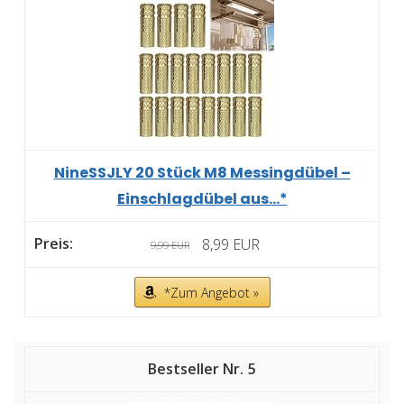
NineSSJLY 20 Stück M8 Messingdübel –
Einschlagdübel aus...*
8,99 EUR
9,99 EUR
*Zum Angebot »
5