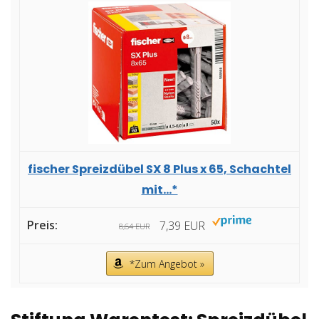
fischer Spreizdübel SX 8 Plus x 65, Schachtel
mit...*
7,39 EUR
8,64 EUR
*Zum Angebot »