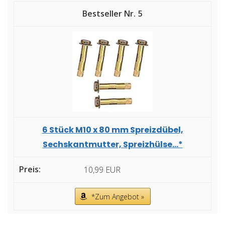
5
6 Stück M10 x 80 mm Spreizdübel,
Sechskantmutter, Spreizhülse...*
10,99 EUR
*Zum Angebot »