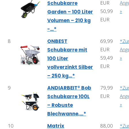
EUR
Ang
Schubkarre
50,99
»
Garden – 100 Liter
EUR
Volumen – 210 kg
-…*
8
ONBEST
69,99
*Z
EUR
Ang
Schubkarre mit
59,49
»
100 Liter
EUR
vollverzinkt Silber
– 250 kg…*
9
ANDIARBEIT® Bob
79,99
*Z
EUR
Ang
Schubkarre 100L
»
– Robuste
Blechwanne,…*
10
Matrix
88,00
*Z