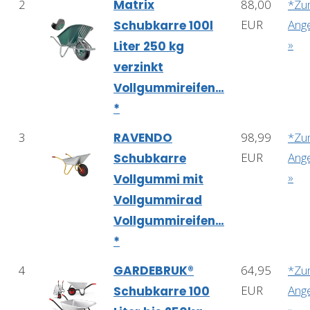
2
Matrix
88,00
*Z
EUR
Ang
Schubkarre 100l
»
Liter 250 kg
verzinkt
Vollgummireifen…
*
3
RAVENDO
98,99
*Z
EUR
Ang
Schubkarre
»
Vollgummi mit
Vollgummirad
Vollgummireifen…
*
4
GARDEBRUK®
64,95
*Z
EUR
Ang
Schubkarre 100