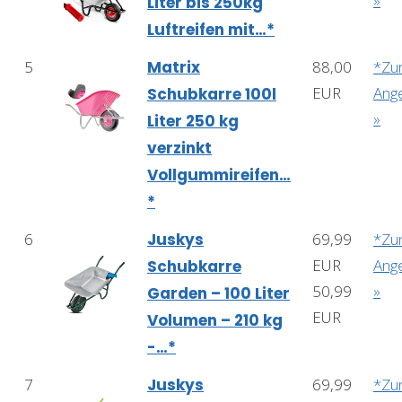
»
Liter bis 250kg
Luftreifen mit…*
5
Matrix
88,00
*Z
EUR
Ang
Schubkarre 100l
»
Liter 250 kg
verzinkt
Vollgummireifen…
*
6
Juskys
69,99
*Z
EUR
Ang
Schubkarre
50,99
»
Garden – 100 Liter
EUR
Volumen – 210 kg
-…*
7
Juskys
69,99
*Z