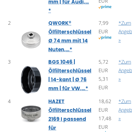
EUR
mm | für Audi,…
*
2
QWORK®
7,99
*Zum
EUR
Angeb
Ölfilterschlüssel
»
Ø 74 mm mit 14
Nuten,…*
3
BGS 1046 |
5,72
*Zum
EUR
Angeb
Ölfilterschlüssel
5,31
»
| 14-kant | Ø 76
EUR
mm | für VW,…*
4
HAZET
18,62
*Zum
EUR
Angeb
Ölfilterschlüssel
17,48
»
2169 I passend
EUR
für