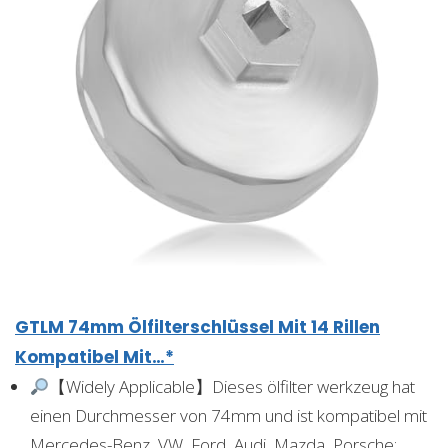
GTLM 74mm Ölfilterschlüssel Mit 14 Rillen
Kompatibel Mit…*
【Widely Applicable】Dieses ölfilter werkzeug hat
einen Durchmesser von 74mm und ist kompatibel mit
Mercedes-Benz, VW, Ford, Audi, Mazda, Porsche: