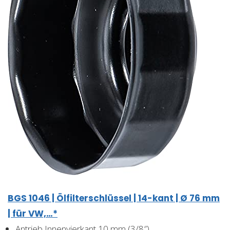
BGS 1046 | Ölfilterschlüssel | 14-kant | Ø 76 mm
| für VW,…*
Antrieb Innenvierkant 10 mm (3/8″)