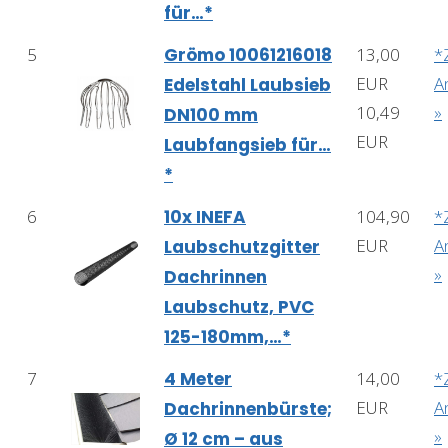
für…*
5
Grömo 10061216018
13,00
*
EUR
A
Edelstahl Laubsieb
10,49
»
DN100 mm
EUR
Laubfangsieb für…
*
6
10x INEFA
104,90
*
EUR
A
Laubschutzgitter
»
Dachrinnen
Laubschutz, PVC
125-180mm,…*
7
4 Meter
14,00
*
EUR
A
Dachrinnenbürste;
»
Ø 12 cm – aus