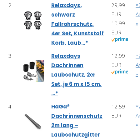
2
Relaxdays,
29,99
*
EUR
A
schwarz
10,99
»
Fallrohrschutz,
EUR
4er Set, Kunststoff
Korb, Laub…*
3
Relaxdays
12,99
*
EUR
A
Dachrinnen
»
Laubschutz, 2er
Set, je 6 m x 15 cm,
…*
4
HaGa®
12,59
*
EUR
A
Dachrinnenschutz
»
2m lang –
Laubschutzgitter