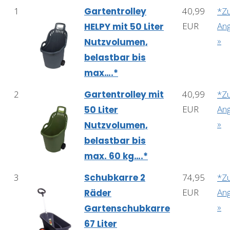
1
Gartentrolley
40,99
*Z
EUR
An
HELPY mit 50 Liter
»
Nutzvolumen,
belastbar bis
max….*
2
Gartentrolley mit
40,99
*Z
EUR
An
50 Liter
»
Nutzvolumen,
belastbar bis
max. 60 kg….*
3
Schubkarre 2
74,95
*Z
EUR
An
Räder
»
Gartenschubkarre
67 Liter