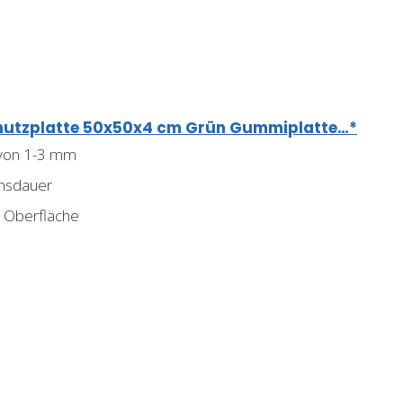
hutzplatte 50x50x4 cm Grün Gummiplatte…*
 von 1-3 mm
nsdauer
 Oberfläche