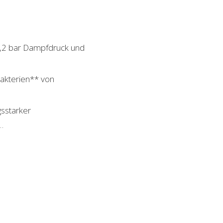
 3,2 bar Dampfdruck und
Bakterien** von
sstarker
…