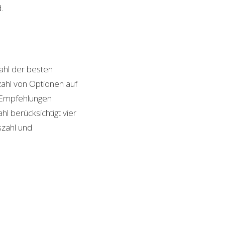
.
hl der besten
lzahl von Optionen auf
n Empfehlungen
l berücksichtigt vier
szahl und