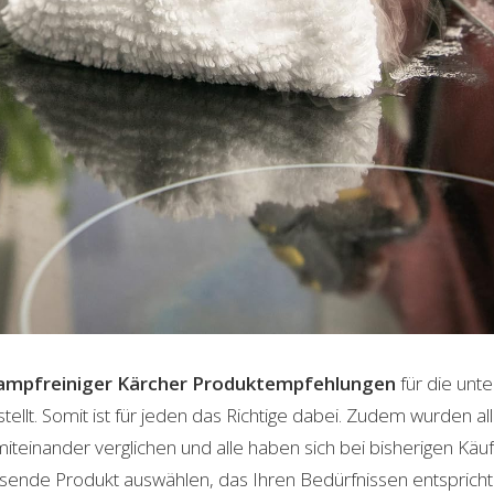
mpfreiniger Kärcher
Produktempfehlungen
für die unte
lt. Somit ist für jeden das Richtige dabei. Zudem wurden al
einander verglichen und alle haben sich bei bisherigen Käuf
ende Produkt auswählen, das Ihren Bedürfnissen entspricht. 