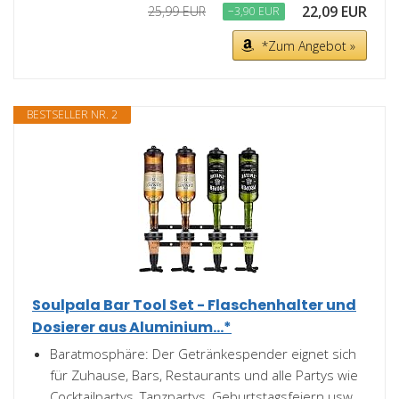
22,09 EUR
25,99 EUR
−3,90 EUR
*Zum Angebot »
BESTSELLER NR. 2
Soulpala Bar Tool Set - Flaschenhalter und
Dosierer aus Aluminium...*
Baratmosphäre: Der Getränkespender eignet sich
für Zuhause, Bars, Restaurants und alle Partys wie
Cocktailpartys, Tanzpartys, Geburtstagsfeiern usw.