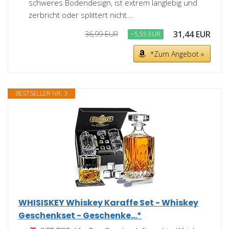
schweres Bodendesign, ist extrem langlebig und
zerbricht oder splittert nicht...
31,44 EUR
36,99 EUR
−5,55 EUR
*Zum Angebot »
BESTSELLER NR. 3
WHISISKEY Whiskey Karaffe Set - Whiskey
Geschenkset - Geschenke...*