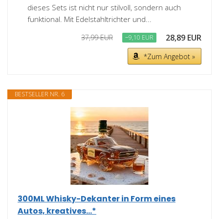
dieses Sets ist nicht nur stilvoll, sondern auch
funktional. Mit Edelstahltrichter und...
28,89 EUR
37,99 EUR
−9,10 EUR
*Zum Angebot »
BESTSELLER NR. 6
300ML Whisky-Dekanter in Form eines
Autos, kreatives...*