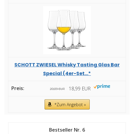
SCHOTT ZWIESEL Whisky Tasting Glas Bar
Special (4er-Set...*
18,99 EUR
20,09 EUR
*Zum Angebot »
6