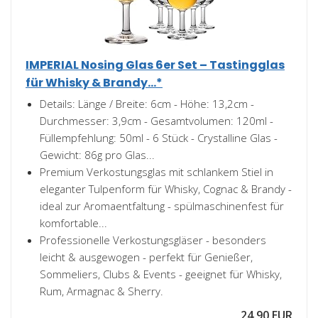
IMPERIAL Nosing Glas 6er Set – Tastingglas
für Whisky & Brandy...*
Details: Länge / Breite: 6cm - Höhe: 13,2cm -
Durchmesser: 3,9cm - Gesamtvolumen: 120ml -
Füllempfehlung: 50ml - 6 Stück - Crystalline Glas -
Gewicht: 86g pro Glas...
Premium Verkostungsglas mit schlankem Stiel in
eleganter Tulpenform für Whisky, Cognac & Brandy -
ideal zur Aromaentfaltung - spülmaschinenfest für
komfortable...
Professionelle Verkostungsgläser - besonders
leicht & ausgewogen - perfekt für Genießer,
Sommeliers, Clubs & Events - geeignet für Whisky,
Rum, Armagnac & Sherry.
24,90 EUR