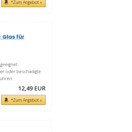
*Zum Angebot »
 Glas für
 geeignet.
zer oder beschädigte
ühren.
12,49 EUR
*Zum Angebot »