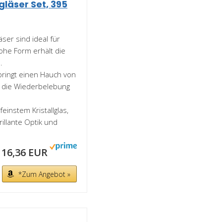
läser Set, 395
ser sind ideal für
hohe Form erhält die
.
ringt einen Hauch von
h die Wiederbelebung
instem Kristallglas,
rillante Optik und
16,36 EUR
*Zum Angebot »