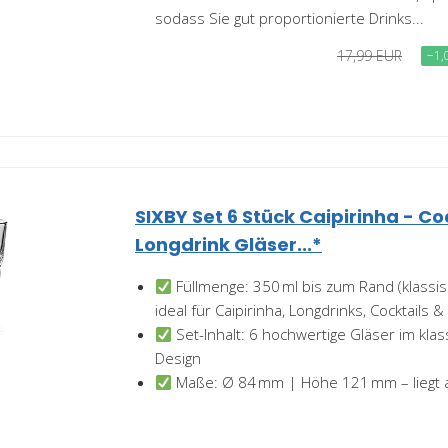
sodass Sie gut proportionierte Drinks...
17,99 EUR
−1,
SIXBY Set 6 Stück Caipirinha - Coc
Longdrink Gläser...*
Füllmenge: 350 ml bis zum Rand (klassi
ideal für Caipirinha, Longdrinks, Cocktails &
Set-Inhalt: 6 hochwertige Gläser im kla
Design
Maße: Ø 84 mm | Höhe 121 mm – liegt 