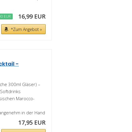
16,99 EUR
00 EUR
*Zum Angebot »
ktail -
sche 300ml Gläser) –
 Softdrinks
ssischen Marocco-
angenehm in der Hand
17,95 EUR