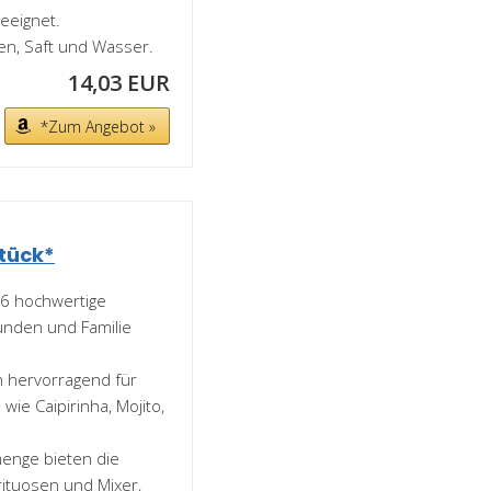
eeignet.
äten, Saft und Wasser.
14,03 EUR
*Zum Angebot »
Stück*
 6 hochwertige
eunden und Familie
ch hervorragend für
ie Caipirinha, Mojito,
menge bieten die
rituosen und Mixer,