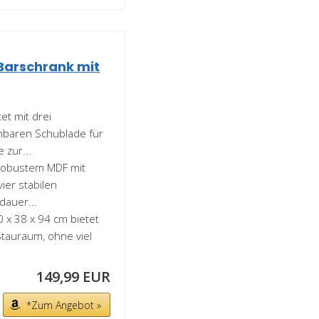
Barschrank mit
t mit drei
ehbaren Schublade für
 zur...
robustem MDF mit
ier stabilen
dauer...
x 38 x 94 cm bietet
tauraum, ohne viel
149,99 EUR
*Zum Angebot »