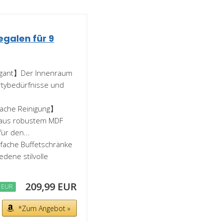
galen für 9
legant】Der Innenraum
artybedürfnisse und
fache Reinigung】
t aus robustem MDF
ür den...
nfache Buffetschränke
edene stilvolle
209,99 EUR
 EUR
*Zum Angebot »