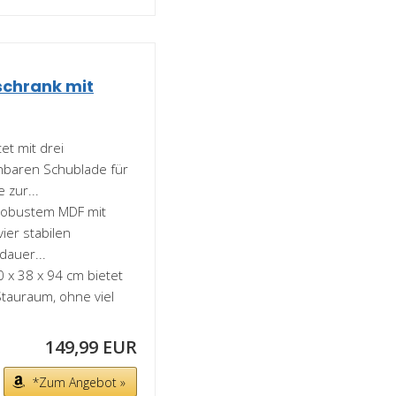
schrank mit
t mit drei
ehbaren Schublade für
 zur...
robustem MDF mit
ier stabilen
dauer...
x 38 x 94 cm bietet
tauraum, ohne viel
149,99 EUR
*Zum Angebot »