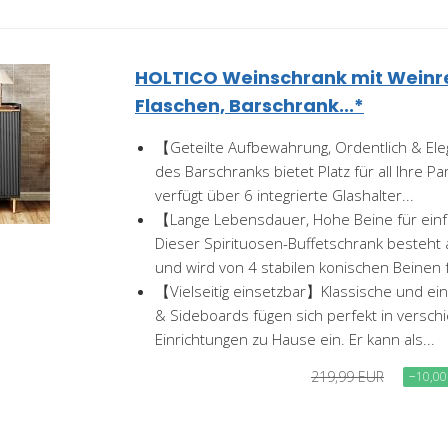
HOLTICO Weinschrank mit Weinre
Flaschen, Barschrank...*
【Geteilte Aufbewahrung, Ordentlich & E
des Barschranks bietet Platz für all Ihre P
verfügt über 6 integrierte Glashalter...
【Lange Lebensdauer, Hohe Beine für ein
Dieser Spirituosen-Buffetschrank besteh
und wird von 4 stabilen konischen Beinen f
【Vielseitig einsetzbar】Klassische und ei
& Sideboards fügen sich perfekt in verschi
Einrichtungen zu Hause ein. Er kann als...
219,99 EUR
−10,00