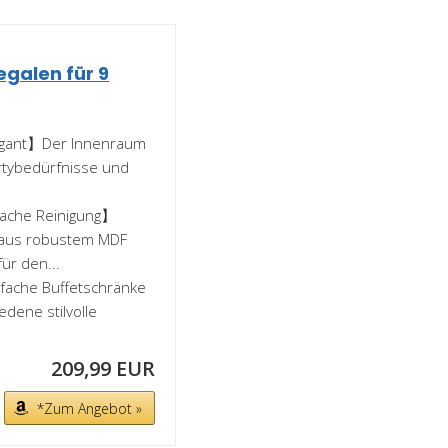
galen für 9
legant】Der Innenraum
artybedürfnisse und
fache Reinigung】
t aus robustem MDF
ür den...
nfache Buffetschränke
edene stilvolle
209,99 EUR
*Zum Angebot »