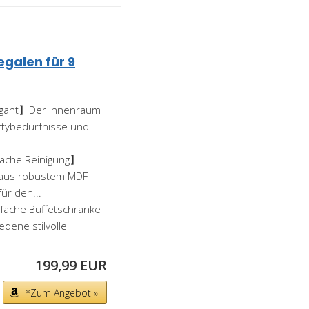
galen für 9
legant】Der Innenraum
artybedürfnisse und
fache Reinigung】
t aus robustem MDF
ür den...
nfache Buffetschränke
edene stilvolle
199,99 EUR
*Zum Angebot »