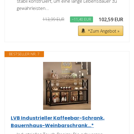
stabil konstruiert, um eine lange Lebensdauer zu
gewährleisten...
102,59 EUR
113,99 EUR
−11,40 EUR
*Zum Angebot »
BESTSELLER NR. 7
LVB Industrieller Kaffeebar-Schrank,
Bauernhaus-Weinbarschrank...*