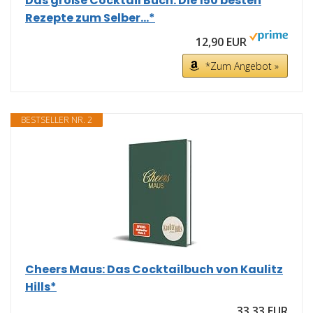
Das große Cocktail Buch: Die 150 besten
Rezepte zum Selber...*
12,90 EUR
*Zum Angebot »
BESTSELLER NR. 2
Cheers Maus: Das Cocktailbuch von Kaulitz
Hills*
33,33 EUR