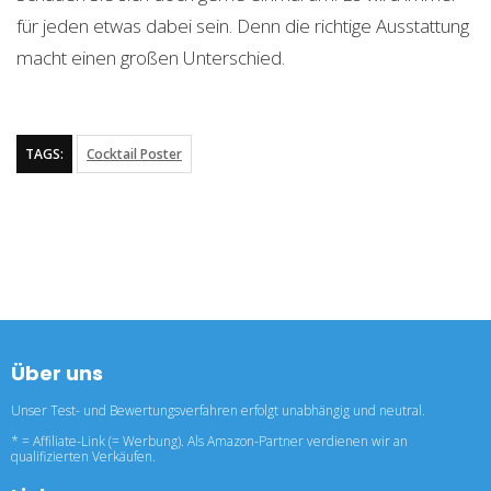
für jeden etwas dabei sein. Denn die richtige Ausstattung
macht einen großen Unterschied.
TAGS:
Cocktail Poster
Über uns
Unser Test- und Bewertungsverfahren erfolgt unabhängig und neutral.
* = Affiliate-Link (= Werbung). Als Amazon-Partner verdienen wir an
qualifizierten Verkäufen.