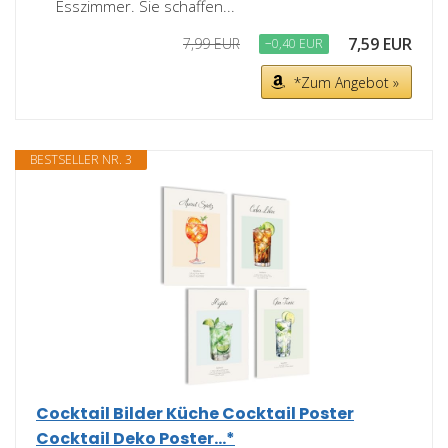
Esszimmer. Sie schaffen...
7,59 EUR
7,99 EUR
−0,40 EUR
*Zum Angebot »
BESTSELLER NR. 3
Cocktail Bilder Küche Cocktail Poster
Cocktail Deko Poster...*