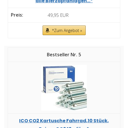
alle Bierzapfanlagen...*
49,95 EUR
*Zum Angebot »
5
ICO CO2 Kartusche Fahrrad,10 Stück,