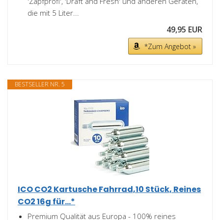
'Zapfprofi', 'Draft and Fresh' und anderen Geräten,
die mit 5 Liter...
49,95 EUR
*Zum Angebot »
BESTSELLER NR. 5
ICO CO2 Kartusche Fahrrad,10 Stück, Reines
CO2 16g für...*
Premium Qualität aus Europa - 100% reines