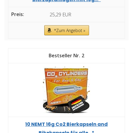
25,29 EUR
*Zum Angebot »
2
10 NEMT 16g Co2 Bierkapseln and
Bikekapseln für alle...*