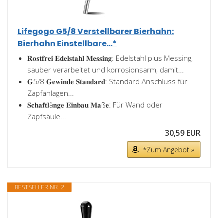
Lifegogo G5/8 Verstellbarer Bierhahn:
Bierhahn Einstellbare...*
𝐑𝐨𝐬𝐭𝐟𝐫𝐞𝐢 𝐄𝐝𝐞𝐥𝐬𝐭𝐚𝐡𝐥 𝐌𝐞𝐬𝐬𝐢𝐧𝐠: Edelstahl plus Messing,
sauber verarbeitet und korrosionsarm, damit...
𝐆5/8 𝐆𝐞𝐰𝐢𝐧𝐝𝐞 𝐒𝐭𝐚𝐧𝐝𝐚𝐫𝐝: Standard Anschluss für
Zapfanlagen...
𝐒𝐜𝐡𝐚𝐟𝐭𝐥ä𝐧𝐠𝐞 𝐄𝐢𝐧𝐛𝐚𝐮 𝐌𝐚ß𝐞: Für Wand oder
Zapfsäule...
30,59 EUR
*Zum Angebot »
BESTSELLER NR. 2