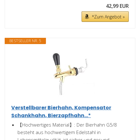
42,99 EUR
*Zum Angebot »
BESTSELLER NR. 5
Verstellbarer Bierhahn, Kompensator
Schankhahn, Bierzapfhahn...*
【Hochwertiges Material】: Der Bierhahn G5/8
besteht aus hochwertigem Edelstahl in
Lebensmittelqualität, ist sicher und gesund,