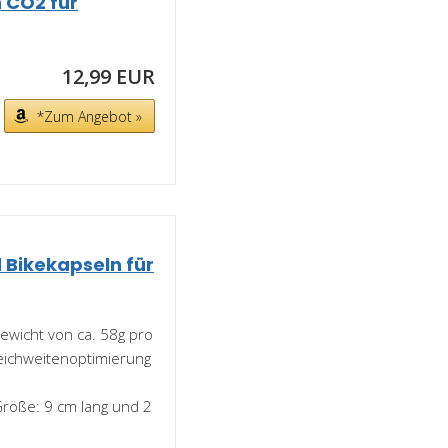
n CO2 für
12,99 EUR
*Zum Angebot »
 Bikekapseln für
ewicht von ca. 58g pro
eichweitenoptimierung
röße: 9 cm lang und 2