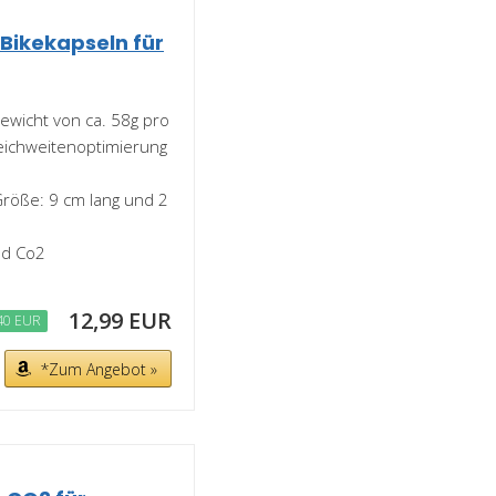
 Bikekapseln für
ewicht von ca. 58g pro
eichweitenoptimierung
röße: 9 cm lang und 2
nd Co2
12,99 EUR
40 EUR
*Zum Angebot »