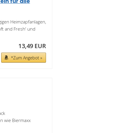
ln für alle
gigen Heimzapfanlagen,
raft and Fresh' und
13,49 EUR
*Zum Angebot »
ack
ln wie Biermaxx