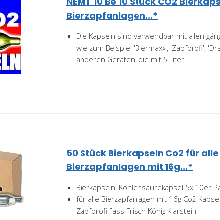
NEMT 10 Be 10 Stück CO2 Bierkapse
Bierzapfanlagen...*
Die Kapseln sind verwendbar mit allen gän
wie zum Beispiel 'Biermaxx', 'Zapfprofi', 'D
anderen Geräten, die mit 5 Liter...
50 Stück Bierkapseln Co2 für alle
Bierzapfanlagen mit 16g...*
Bierkapseln, Kohlensäurekapsel 5x 10er P
für alle Bierzapfanlagen mit 16g Co2 Kapse
Zapfprofi Fass Frisch König Klarstein