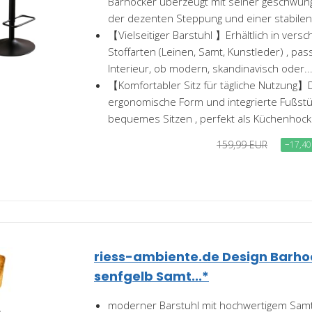
Barhocker überzeugt mit seiner geschwu
der dezenten Steppung und einer stabilen.
【Vielseitiger Barstuhl 】Erhältlich in ver
Stoffarten (Leinen, Samt, Kunstleder) , pa
Interieur, ob modern, skandinavisch oder..
【Komfortabler Sitz für tägliche Nutzung】D
ergonomische Form und integrierte Fußstü
bequemes Sitzen , perfekt als Küchenhocke
159,99 EUR
−17,40
riess-ambiente.de Design Barho
senfgelb Samt...*
moderner Barstuhl mit hochwertigem Samt