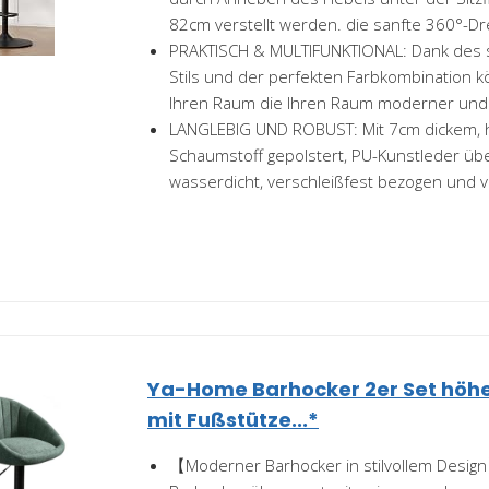
82cm verstellt werden. die sanfte 360°-Dr
PRAKTISCH & MULTIFUNKTIONAL: Dank des 
Stils und der perfekten Farbkombination k
Ihren Raum die Ihren Raum moderner und e
LANGLEBIG UND ROBUST: Mit 7cm dickem, 
Schaumstoff gepolstert, PU-Kunstleder üb
wasserdicht, verschleißfest bezogen und v
Ya-Home Barhocker 2er Set höhe
mit Fußstütze...*
【Moderner Barhocker in stilvollem Desig