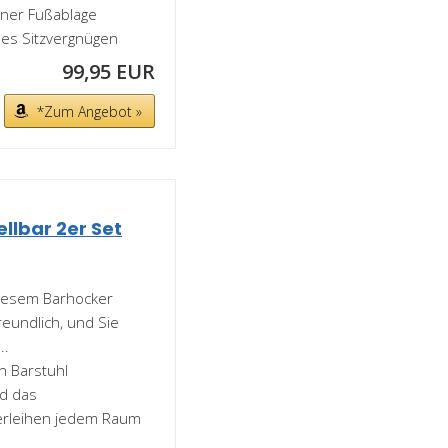
ner Fußablage
mes Sitzvergnügen
99,95 EUR
*Zum Angebot »
llbar 2er Set
 diesem Barhocker
eundlich, und Sie
..
en Barstuhl
nd das
verleihen jedem Raum