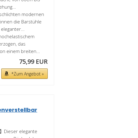
ehung...
schlichten modernen
önnen die Barstühle
leganter...
hochelastischem
erzogen, das
on einem breiten...
75,99 EUR
*Zum Angebot »
nverstellbar
n】Dieser elegante