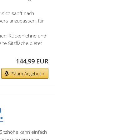
 sich sanft nach
pers anzupassen, für
nen, Rückenlehne und
te Sitzfläche bietet
144,99 EUR
*Zum Angebot »
l
.*
itzhöhe kann einfach
läche von 66cm bis