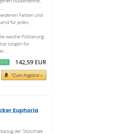
ngenen Rückenlehne,
..
schiedenen Farben und
ssend für jedes
.
ie weiche Polsterung,
tze sorgen für
r...
142,59 EUR
 EUR
*Zum Angebot »
cker Euphoria
bezug der Sitzschale