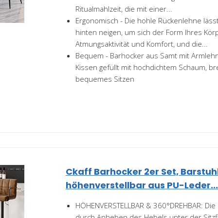
Ritualmahlzeit, die mit einer...
Ergonomisch - Die hohle Rückenlehne lässt
hinten neigen, um sich der Form Ihres Kör
Atmungsaktivität und Komfort, und die...
Bequem - Barhocker aus Samt mit Armleh
Kissen gefüllt mit hochdichtem Schaum, brei
bequemes Sitzen
Ckaff Barhocker 2er Set, Barstuh
höhenverstellbar aus PU-Leder..
HÖHENVERSTELLBAR & 360°DREHBAR: Die S
durch Anheben des Hebels unter der Sitzf