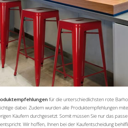
roduktempfehlungen
für die unterschiedlichsten rote Barh
 Richtige dabei. Zudem wurden alle Produktempfehlungen mite
herigen Käufern durchgesetzt. Somit müssen Sie nur das pas
ntspricht. Wir hoffen, Ihnen bei der Kaufentscheidung behilfli