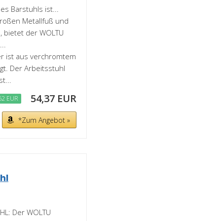
s Barstuhls ist...
roßen Metallfuß und
e, bietet der WOLTU
..
 ist aus verchromtem
t. Der Arbeitsstuhl
t...
54,37 EUR
62 EUR
*Zum Angebot »
hl
L: Der WOLTU