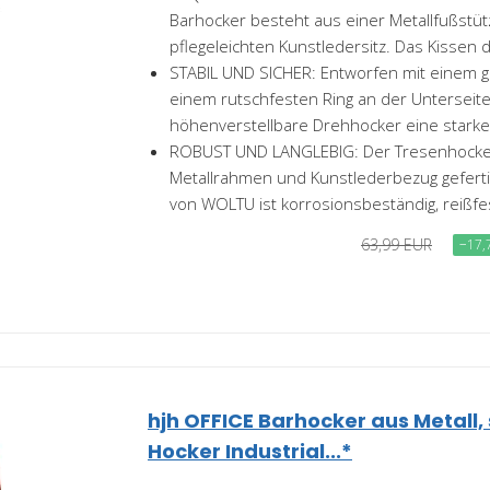
Barhocker besteht aus einer Metallfußstü
pflegeleichten Kunstledersitz. Das Kissen de
STABIL UND SICHER: Entworfen mit einem g
einem rutschfesten Ring an der Unterseit
höhenverstellbare Drehhocker eine starke.
ROBUST UND LANGLEBIG: Der Tresenhocker
Metallrahmen und Kunstlederbezug gefertig
von WOLTU ist korrosionsbeständig, reißfes
63,99 EUR
−17,
hjh OFFICE Barhocker aus Metall,
Hocker Industrial...*