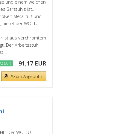
tze und einem weichen
s Barstuhls ist...
roßen Metallfuß und
e, bietet der WOLTU
..
 ist aus verchromtem
t. Der Arbeitsstuhl
t...
91,17 EUR
82 EUR
*Zum Angebot »
hl
L: Der WOLTU