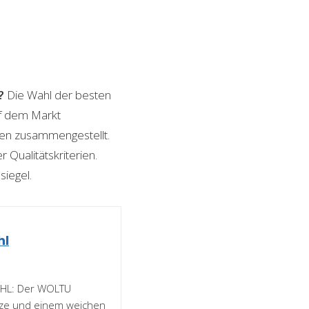
?
Die Wahl der besten
uf dem Markt
ngen zusammengestellt.
 Qualitätskriterien.
siegel.
hl
L: Der WOLTU
tze und einem weichen