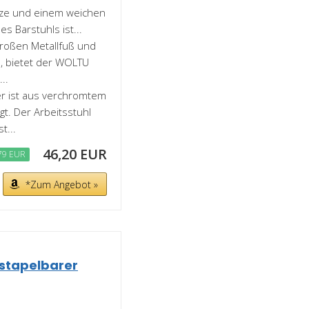
tze und einem weichen
s Barstuhls ist...
roßen Metallfuß und
e, bietet der WOLTU
..
 ist aus verchromtem
t. Der Arbeitsstuhl
t...
46,20 EUR
79 EUR
*Zum Angebot »
 stapelbarer