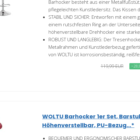
Barhocker besteht aus einer Metallfußstü
pflegeleichten Kunstledersitz. Das Kissen de
STABIL UND SICHER: Entworfen mit einem g
einem rutschfesten Ring an der Unterseit
höhenverstellbare Drehhocker eine starke.
ROBUST UND LANGLEBIG: Der Tresenhocker
Metallrahmen und Kunstlederbezug gefertig
von WOLTU ist korrosionsbeständig, reißfes
119,99 EUR
−28,
WOLTU Barhocker 1er Set, Barstu
Höhenverstellbar, PU-Bezug...*
BEQUEMER UND ERGONOMISCHER BARSTUH