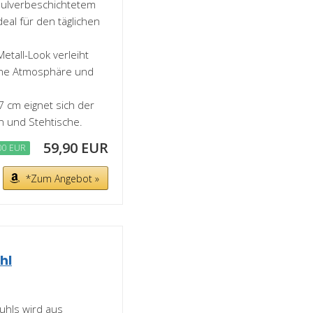
 pulverbeschichtetem
deal für den täglichen
tall-Look verleiht
rne Atmosphäre und
 cm eignet sich der
n und Stehtische.
59,90 EUR
00 EUR
*Zum Angebot »
hl
uhls wird aus