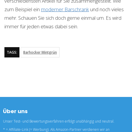
verschiedensten Artikel für Sie zusammengestellt. Wie
zum Beispiel ein
moderner Barschrank
und noch vieles
mehr. Schauen Sie sich doch gerne einmal um. Es wird
immer für jeden etwas dabei sein.
TAGS:
Barhocker Mintgrün
Über uns
Unser Test- und Bewertungsverfahren erfolgt unabhängig und neutral.
* = Affiliate-Link (= Werbung). Als Amazon-Partner verdienen wir an