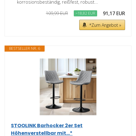
korrosionsbeständig, reißfest, robust...
91,17 EUR
109,99 EUR
−18,82 EUR
*Zum Angebot »
BESTSELLER NR. 6
STOOLINK Barhocker 2er Set
Höhenverstellbar mit...*