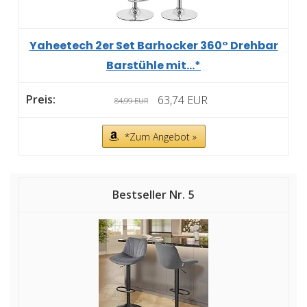
Yaheetech 2er Set Barhocker 360° Drehbar
Barstühle mit...*
63,74 EUR
84,99 EUR
*Zum Angebot »
5