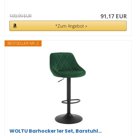
91,17 EUR
109,99 EUR
*Zum Angebot »
BESTSELLER NR. 2
WOLTU Barhocker 1er Set, Barstuhl...