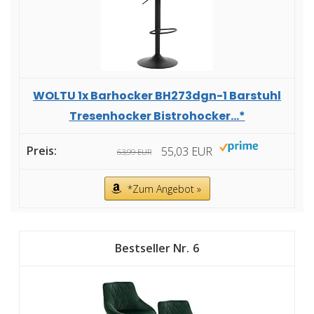
WOLTU 1x Barhocker BH273dgn-1 Barstuhl
Tresenhocker Bistrohocker...*
55,03 EUR
63,99 EUR
*Zum Angebot »
6