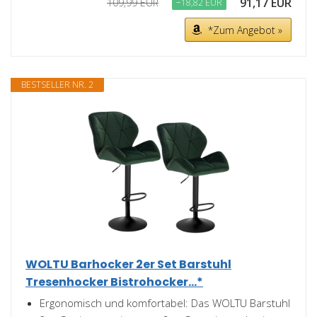
91,17 EUR
109,99 EUR
−18,82 EUR
*Zum Angebot »
BESTSELLER NR. 2
WOLTU Barhocker 2er Set Barstuhl
Tresenhocker Bistrohocker...*
Ergonomisch und komfortabel: Das WOLTU Barstuhl