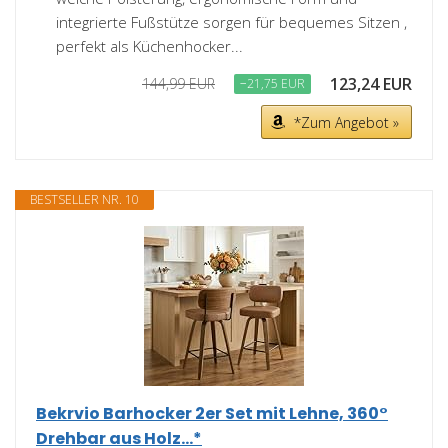
integrierte Fußstütze sorgen für bequemes Sitzen ,
perfekt als Küchenhocker...
123,24 EUR
144,99 EUR
−21,75 EUR
*Zum Angebot »
BESTSELLER NR. 10
Bekrvio Barhocker 2er Set mit Lehne, 360°
Drehbar aus Holz...*