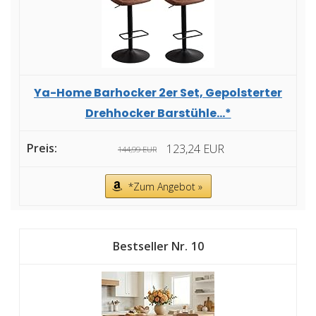
Ya-Home Barhocker 2er Set, Gepolsterter
Drehhocker Barstühle...*
123,24 EUR
144,99 EUR
*Zum Angebot »
10