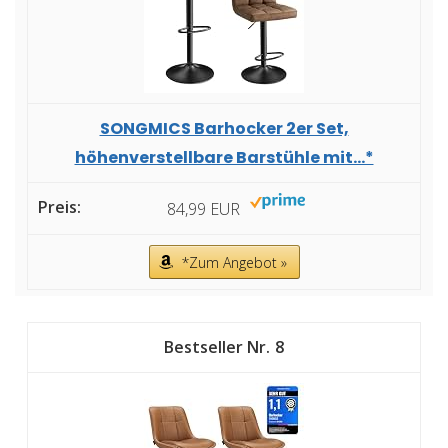
SONGMICS Barhocker 2er Set,
höhenverstellbare Barstühle mit...*
84,99 EUR
*Zum Angebot »
8