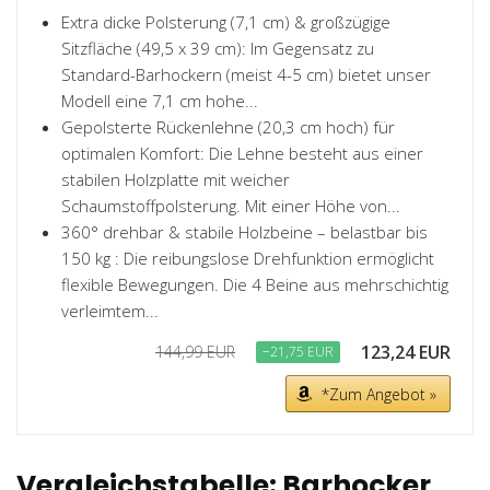
Extra dicke Polsterung (7,1 cm) & großzügige
Sitzfläche (49,5 x 39 cm): Im Gegensatz zu
Standard-Barhockern (meist 4-5 cm) bietet unser
Modell eine 7,1 cm hohe...
Gepolsterte Rückenlehne (20,3 cm hoch) für
optimalen Komfort: Die Lehne besteht aus einer
stabilen Holzplatte mit weicher
Schaumstoffpolsterung. Mit einer Höhe von...
360° drehbar & stabile Holzbeine – belastbar bis
150 kg : Die reibungslose Drehfunktion ermöglicht
flexible Bewegungen. Die 4 Beine aus mehrschichtig
verleimtem...
123,24 EUR
144,99 EUR
−21,75 EUR
*Zum Angebot »
Vergleichstabelle: Barhocker