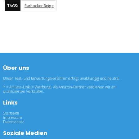
TAGS:
Barhocker Beige
Über uns
Unser Test- und Bewertungsverfahren erfolgt unabhängig und neutral.
* = Affiliate-Link (= Werbung). Als Amazon-Partner verdienen wir an
qualifizierten Verkäufen.
Links
Startseite
Impressum
Datenschutz
Soziale Medien