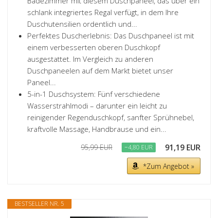
Badezimmer mit diesem Duschpaneel, das über ein
schlank integriertes Regal verfügt, in dem Ihre
Duschutensilien ordentlich und...
Perfektes Duscherlebnis: Das Duschpaneel ist mit
einem verbesserten oberen Duschkopf
ausgestattet. Im Vergleich zu anderen
Duschpaneelen auf dem Markt bietet unser
Paneel...
5-in-1 Duschsystem: Fünf verschiedene
Wasserstrahlmodi – darunter ein leicht zu
reinigender Regenduschkopf, sanfter Sprühnebel,
kraftvolle Massage, Handbrause und ein...
91,19 EUR
95,99 EUR
−4,80 EUR
*Zum Angebot »
BESTSELLER NR. 5