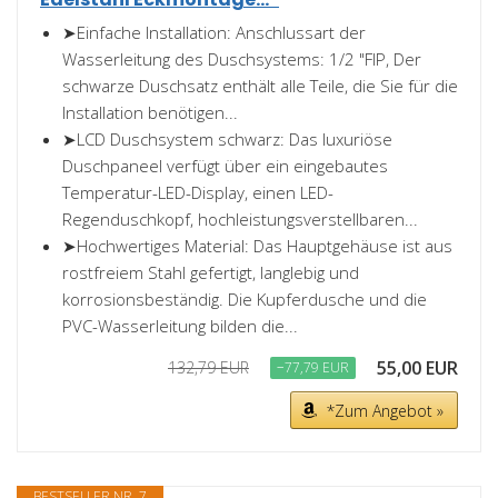
➤Einfache Installation: Anschlussart der
Wasserleitung des Duschsystems: 1/2 "FIP, Der
schwarze Duschsatz enthält alle Teile, die Sie für die
Installation benötigen...
➤LCD Duschsystem schwarz: Das luxuriöse
Duschpaneel verfügt über ein eingebautes
Temperatur-LED-Display, einen LED-
Regenduschkopf, hochleistungsverstellbaren...
➤Hochwertiges Material: Das Hauptgehäuse ist aus
rostfreiem Stahl gefertigt, langlebig und
korrosionsbeständig. Die Kupferdusche und die
PVC-Wasserleitung bilden die...
55,00 EUR
132,79 EUR
−77,79 EUR
*Zum Angebot »
BESTSELLER NR. 7