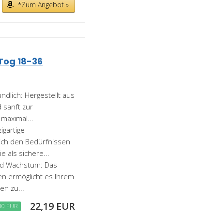
*Zum Angebot »
Tog 18-36
dlich: Hergestellt aus
 sanft zur
 maximal...
igartige
ch den Bedürfnissen
 als sichere...
nd Wachstum: Das
n ermöglicht es Ihrem
en zu...
22,19 EUR
80 EUR