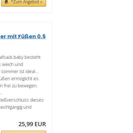
*Zum Angebot »
r mit Füßen 0.5
afsack baby besteht
s weich und
 sommer ist ideal...
füßen ermöglicht es
en frei zu bewegen.
..
Reißverschluss dieses
leichtgängig und
25,99 EUR