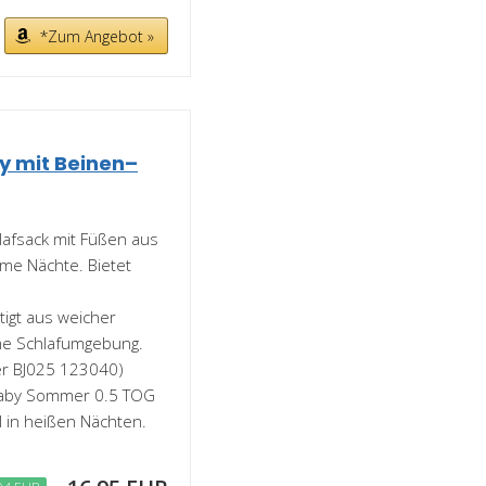
*Zum Angebot »
 mit Beinen–
fsack mit Füßen aus
me Nächte. Bietet
gt aus weicher
me Schlafumgebung.
er BJ025 123040)
Baby Sommer 0.5 TOG
l in heißen Nächten.