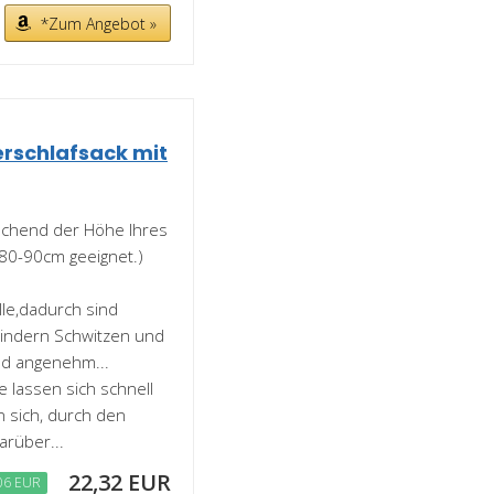
*Zum Angebot »
rschlafsack mit
rechend der Höhe Ihres
 80-90cm geeignet.)
e,dadurch sind
hindern Schwitzen und
nd angenehm...
 lassen sich schnell
 sich, durch den
rüber...
22,32 EUR
06 EUR