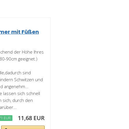
mer mit Füßen
rechend der Höhe Ihres
 80-90cm geeignet.)
e,dadurch sind
hindern Schwitzen und
nd angenehm...
 lassen sich schnell
 sich, durch den
rüber...
11,68 EUR
71 EUR